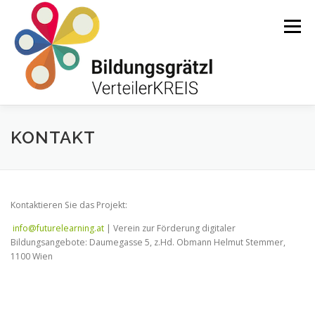
Zum
Inhalt
Menü
springen
HOME
ÜBER UNS
AKTUELLES
KONTAKT
INSTITUTIONEN BG VERTEILERKREIS
Kontaktieren Sie das Projekt:
info@futurelearning.at
| Verein zur Förderung digitaler
SUPPORTED BY …
Bildungsangebote: Daumegasse 5, z.Hd. Obmann Helmut Stemmer,
1100 Wien