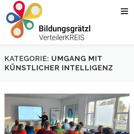
Zum
Inhalt
Menü
springen
HOME
ÜBER UNS
AKTUELLES
KATEGORIE:
UMGANG MIT
KÜNSTLICHER INTELLIGENZ
INSTITUTIONEN BG VERTEILERKREIS
SUPPORTED BY …