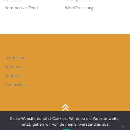
Kommentar-Feed
WordPress.org
Impressum
Über uns
Kontakt
Datenschutz
Diese Website benutzt Cookies. Wenn du die Website weiter
Copyright © 2026 Bildungsgrätzl VerteilerKreis
–
OnePress
nutzt, gehen wir von deinem Einverständnis aus.
Theme von FameThemes