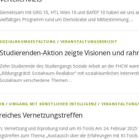
Gemeinsam mit GRG 10, HTL Wien 10 und BAfEP 10 haben wir uns am
vielfältiges Programm rund um Demokratie und Mitbestimmung …
SOZIALRAUMGESTALTUNG
/
VERANSTALTUNGSBERICHT
Studierenden-Aktion zeigte Visionen und ra
Zehn Studierende des Studiengangs Soziale Arbeit an der FHCW war
„Bildungsgrätzl: Sozialraum-Reallabor“ mit sozialräumlichen Intervent
Sozialraum verschiedene Themen …
IN
/
UMGANG MIT KÜNSTLICHER INTELLIGENZ
/
VERANSTALTUNG
greiches Vernetzungstreffen
h, Vernetzung und Erprobung rund um KI-Tools Am 24. Februar 2025 
ngstreffen zum Thema „Austausch über die Erfahrungen mit KI-Tools