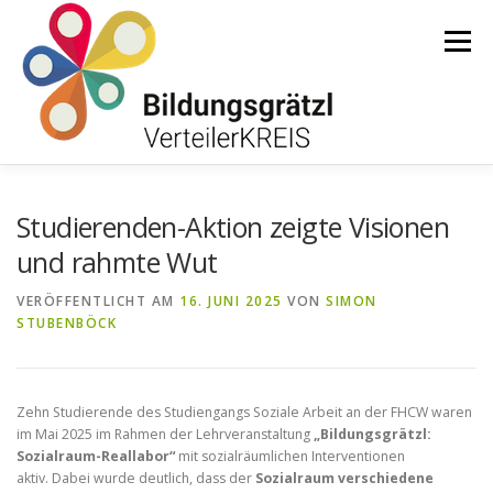
Zum
Inhalt
Menü
springen
HOME
ÜBER UNS
AKTUELLES
Studierenden-Aktion zeigte Visionen
und rahmte Wut
INSTITUTIONEN BG VERTEILERKREIS
VERÖFFENTLICHT AM
16. JUNI 2025
VON
SIMON
STUBENBÖCK
SUPPORTED BY …
Zehn Studierende des Studiengangs Soziale Arbeit an der FHCW waren
im Mai 2025 im Rahmen der Lehrveranstaltung
„Bildungsgrätzl:
Sozialraum-Reallabor“
mit sozialräumlichen Interventionen
aktiv. Dabei wurde deutlich, dass der
Sozialraum verschiedene