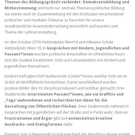
Themen des Bildungsgrätzls verbindet: Demokratiebildung und
Mitbestimmung
sind nicht nur zentrale Themen politischer Bildung.
Sie waren auch im Zusammenhang mit den Einflüssen verschiedener
politischer und medialer Diskurse zu Favoriten für unsere
sozialräumliche Auseinandersetzung wesentlich und wurden zum
Thema der Lehrveranstaltung.
An den Schulen GTVS Hebbelplatz Wien10 und Inklusive Schule
Hebbelplatz Wien 10, in
Gesprächen mit Kindern, Jugendlichen und
Passant*innen
wurden politische Botschaften im öffentlichen Raum
und die Qualität bestimmter Orte und Lebenswelten von Kindern und
Jugendlichen thematisiert.
Konkret befragten fünf Studierende Schüler*innen, welche Orte sie im
Grätzl als Wohlfühlorte bezeichnen. Daran anschließend wurden
positive Bilder des 10. Bezirks produziert und sichtbar gemacht. Drei
Studierende
interviewten Passant*innen, wie sie Graffitis und
‚Tags‘ wahrnehmen und recherchierten Ideen für die
Gestaltung von Öffentlichen Flächen
. Zwei Studierende nahmen in
Gesprächen mit Jugendlichen auf der Straße und in Parks wahr, dass es
Frustrationen und Ärger
gibt und
entwickelten kreative
Ausdrucks- und Dialogformen
dafür.
Passend zum Schwerpunkt Sozialraum fand der Abschluss dieser ersten