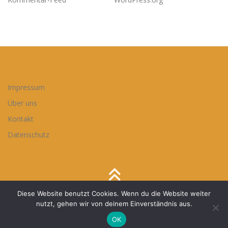
Impressum
Über uns
Kontakt
Datenschutz
Diese Website benutzt Cookies. Wenn du die Website weiter
Copyright © 2026 Bildungsgrätzl VerteilerKreis
–
OnePress
nutzt, gehen wir von deinem Einverständnis aus.
Theme von FameThemes
OK